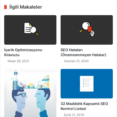
ok
e
m
İlgili Makaleler
İçerik Optimizasyonu
SEO Hataları
Kılavuzu
(Önemsenmeyen Hatalar)
Nisan 26, 2021
Haziran 21, 2020
32 Maddelik Kapsamlı SEO
Kontrol Listesi
Eylül 21, 2019