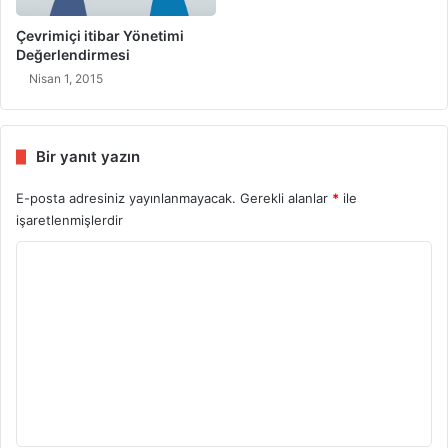
Çevrimiçi itibar Yönetimi
Değerlendirmesi
Nisan 1, 2015
Bir yanıt yazın
E-posta adresiniz yayınlanmayacak.
Gerekli alanlar
*
ile
işaretlenmişlerdir
Y
o
r
u
m
*