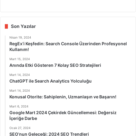
Fa
X
Lin
Yo
Ins
ce
ke
uT
tag
bo
dIn
ub
ra
ok
e
m
Son Yazılar
Nisan 19, 2024
RegEx’i Keşfedin: Search Console Üzerinden Profesyonel
Kullanım!
Mart 15, 2024
Anında Etki Gösteren 7 Kolay SEO Stratejileri
Mart 14, 2024
ChatGPT ile Search Analytics Yolculuğu
Mart 14, 2024
Konusal Otorite: Sahiplenin, Uzmanlaşın ve Başarın!
Mart 6, 2024
Google Mart 2024 Çekirdek Güncellemesi: Değersiz
İçeriğe Darbe
Ocak 27, 2024
SEO’nun Geleceği: 2024 SEO Trendleri