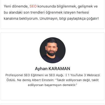
Yeni dönemde,
SEO
konusunda bilgilenmek, gelişmek ve
bu alandaki son trendleri öğrenmek isteyen herkesi
kanalıma bekliyorum. Unutmayın, bilgi paylaştıkça çoğalır!
Ayhan KARAMAN
Profesyonel SEO Eğitmeni ve SEO Aşığı. :) 1 YouTube 3 Webrazzi
Ödülü. Ne demiş Albert Einstein: “Takdir ediliyorsan değil, taklit
ediliyorsan başarmışsın demektir.”
Fa
X
Lin
Yo
Ins
ce
ke
uT
tag
bo
dIn
ub
ra