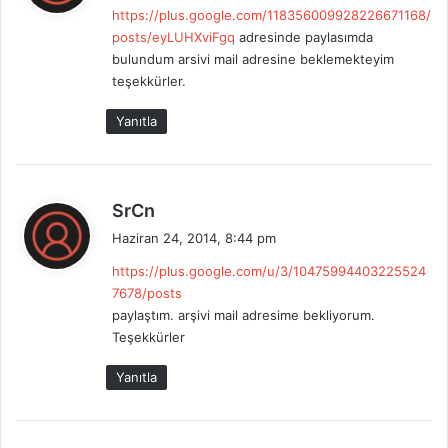
https://plus.google.com/118356009928226671168/
i
posts/eyLUHXviFgq
adresinde paylasımda
k
bulundum arsivi mail adresine beklemekteyim
i
teşekkürler.
:
Yanıtla
d
SrCn
e
Haziran 24, 2014, 8:44 pm
d
https://plus.google.com/u/3/10475994403225524
i
7678/posts
k
paylaştım. arşivi mail adresime bekliyorum.
i
Teşekkürler
:
Yanıtla