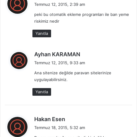
e
Temmuz 12, 2015, 2:39 am
d
peki bu otomatik ekleme programları ile ban yeme
i
riskimiz nedir
k
i
Yanıtla
:
d
Ayhan KARAMAN
e
Temmuz 12, 2015, 9:33 am
d
Ana sitenize değilde paravan sitelerinize
i
uygulayabilirsiniz.
k
i
Yanıtla
:
d
Hakan Esen
e
Temmuz 18, 2015, 5:32 am
d