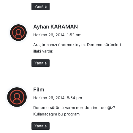
i
Yanıtla
:
d
Ayhan KARAMAN
e
Haziran 26, 2014, 1:52 pm
d
Araştırmanızı önermekteyim. Deneme sürümleri
i
illaki vardır.
k
i
Yanıtla
:
d
Film
e
Haziran 26, 2014, 8:54 pm
d
Deneme sürümü varmı nereden indireceğiz?
i
Kullanacağım bu programı.
k
i
Yanıtla
: