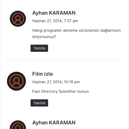
d
Ayhan KARAMAN
e
Haziran 27, 2014, 7:27 am
d
Hangi programın deneme sürümünün bağlantısını
i
istiyorsunuz?
k
i
Yanıtla
:
d
Film izle
e
Haziran 27, 2014, 10:19 pm
d
Fast Directory Submitter bunun
i
k
Yanıtla
i
:
d
Ayhan KARAMAN
e