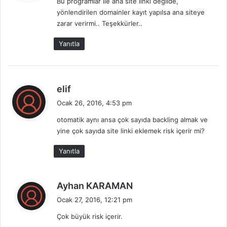
Bu programlar ile ana site linki değilde,
i
yönlendirilen domainler kayıt yapılsa ana siteye
k
zarar verirmi.. Teşekkürler..
i
:
Yanıtla
d
elif
e
Ocak 26, 2016, 4:53 pm
d
otomatik aynı ansa çok sayıda backling almak ve
i
yine çok sayıda site linki eklemek risk içerir mi?
k
i
Yanıtla
:
d
Ayhan KARAMAN
e
Ocak 27, 2016, 12:21 pm
d
Çok büyük risk içerir.
i