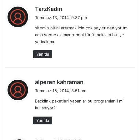
d
TarzKadın
e
Temmuz 13, 2014, 9:37 pm
d
sitemin hitini artırmak için çok şeyler deniyorum
i
ama sonuç alamıyorum bi türlü. bakalım bu işe
k
yaricak mı
i
:
Yanıtla
d
alperen kahraman
e
Temmuz 15, 2014, 3:51 am
d
Backlink paketleri yapanlar bu programları i mi
i
kullanıyor?
k
i
Yanıtla
: