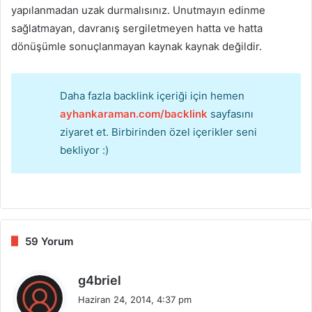
yapılanmadan uzak durmalısınız. Unutmayın edinme
sağlatmayan, davranış sergiletmeyen hatta ve hatta
dönüşümle sonuçlanmayan kaynak kaynak değildir.
Daha fazla backlink içeriği için hemen
ayhankaraman.com/backlink
sayfasını
ziyaret et. Birbirinden özel içerikler seni
bekliyor :)
59 Yorum
d
g4briel
e
Haziran 24, 2014, 4:37 pm
d