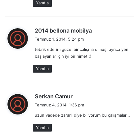
Yanıtla
d
2014 bellona mobilya
e
Temmuz 1, 2014, 5:24 pm
d
tebrik ederim güzel bir çalışma olmuş, ayrıca yeni
i
başlayanlar için iyi bir nimet :)
k
i
Yanıtla
:
d
Serkan Camur
e
Temmuz 4, 2014, 1:36 pm
d
uzun vadede zararlı diye biliyorum bu çalışmaları..
i
k
Yanıtla
i
: