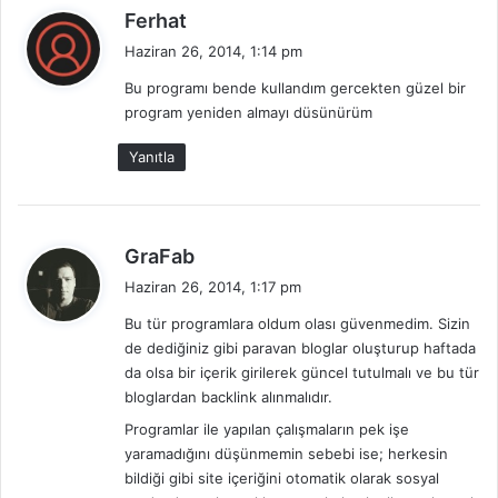
d
Ferhat
e
Haziran 26, 2014, 1:14 pm
d
Bu programı bende kullandım gercekten güzel bir
i
program yeniden almayı düsünürüm
k
i
Yanıtla
:
d
GraFab
e
Haziran 26, 2014, 1:17 pm
d
Bu tür programlara oldum olası güvenmedim. Sizin
i
de dediğiniz gibi paravan bloglar oluşturup haftada
k
da olsa bir içerik girilerek güncel tutulmalı ve bu tür
i
bloglardan backlink alınmalıdır.
:
Programlar ile yapılan çalışmaların pek işe
yaramadığını düşünmemin sebebi ise; herkesin
bildiği gibi site içeriğini otomatik olarak sosyal