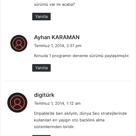
sürümü var mı acaba?
k
i
Yanıtla
:
d
Ayhan KARAMAN
e
Temmuz 1, 2014, 2:51 pm
d
Konuda 1 programın deneme sürümü paylaşılmıştır.
i
k
Yanıtla
i
:
d
digitürk
e
Temmuz 1, 2014, 1:12 am
d
Dripable’de ben ekliyim, dünya Seo stratejilerinde
i
kullanılan en yaygın oto backlink alma
k
sistemlerinden biridir.
i
: