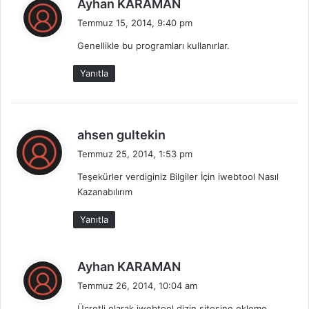
d
Ayhan KARAMAN
e
Temmuz 15, 2014, 9:40 pm
d
Genellikle bu programları kullanırlar.
i
k
Yanıtla
i
:
d
ahsen gultekin
e
Temmuz 25, 2014, 1:53 pm
d
Teşekürler verdiginiz Bilgiler İçin iwebtool Nasıl
i
Kazanabılırım
k
i
Yanıtla
:
d
Ayhan KARAMAN
e
Temmuz 26, 2014, 10:04 am
d
Ücretli olarak iwebtool dizin sitesine ekleme