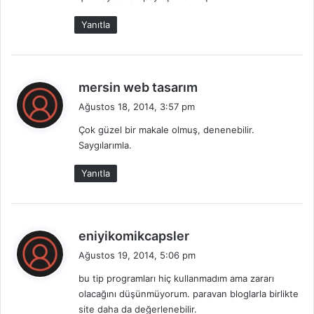
k
Yanıtla
i
:
d
mersin web tasarım
e
Ağustos 18, 2014, 3:57 pm
d
Çok güzel bir makale olmuş, denenebilir.
i
Saygılarımla.
k
i
Yanıtla
:
d
eniyikomikcapsler
e
Ağustos 19, 2014, 5:06 pm
d
bu tip programları hiç kullanmadım ama zararı
i
olacağını düşünmüyorum. paravan bloglarla birlikte
k
site daha da değerlenebilir.
i