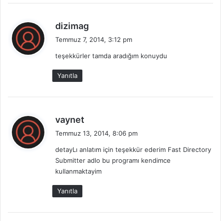
d
dizimag
e
Temmuz 7, 2014, 3:12 pm
d
teşekkürler tamda aradığım konuydu
i
k
Yanıtla
i
:
d
vaynet
e
Temmuz 13, 2014, 8:06 pm
d
detayLı anlatım için teşekkür ederim Fast Directory
i
Submitter adlo bu programı kendimce
k
kullanmaktayim
i
:
Yanıtla