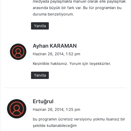
medyada paylaşmakla manuel olarak elle paylaşmak
arasında büyük bir fark var. Bu tür programları bu
duruma benzetiyorum.
Yanıtla
d
Ayhan KARAMAN
e
Haziran 26, 2014, 1:52 pm
d
Kesinlikle haklısınız. Yorum için teşekkürler.
i
k
Yanıtla
i
:
d
Ertuğrul
e
Haziran 26, 2014, 1:25 pm
d
bu programın ücretsiz versiyonu yokmu lisansız bir
i
şekilde kullanabileceğim
k