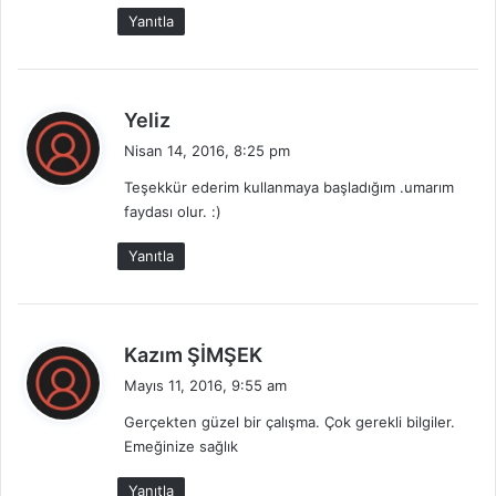
k
Yanıtla
i
:
d
Yeliz
e
Nisan 14, 2016, 8:25 pm
d
Teşekkür ederim kullanmaya başladığım .umarım
i
faydası olur. :)
k
i
Yanıtla
:
d
Kazım ŞİMŞEK
e
Mayıs 11, 2016, 9:55 am
d
Gerçekten güzel bir çalışma. Çok gerekli bilgiler.
i
Emeğinize sağlık
k
i
Yanıtla