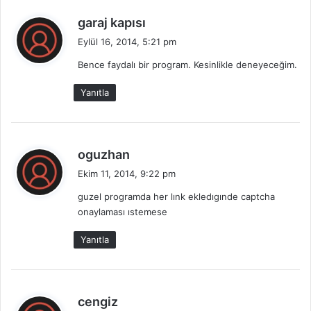
d
garaj kapısı
e
Eylül 16, 2014, 5:21 pm
d
Bence faydalı bir program. Kesinlikle deneyeceğim.
i
k
Yanıtla
i
:
d
oguzhan
e
Ekim 11, 2014, 9:22 pm
d
guzel programda her lınk ekledıgınde captcha
i
onaylaması ıstemese
k
i
Yanıtla
:
d
cengiz