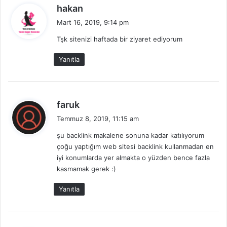
d
hakan
e
Mart 16, 2019, 9:14 pm
d
Tşk sitenizi haftada bir ziyaret ediyorum
i
k
Yanıtla
i
:
d
faruk
e
Temmuz 8, 2019, 11:15 am
d
şu backlink makalene sonuna kadar katılıyorum
i
çoğu yaptığım web sitesi backlink kullanmadan en
k
iyi konumlarda yer almakta o yüzden bence fazla
i
kasmamak gerek :)
:
Yanıtla