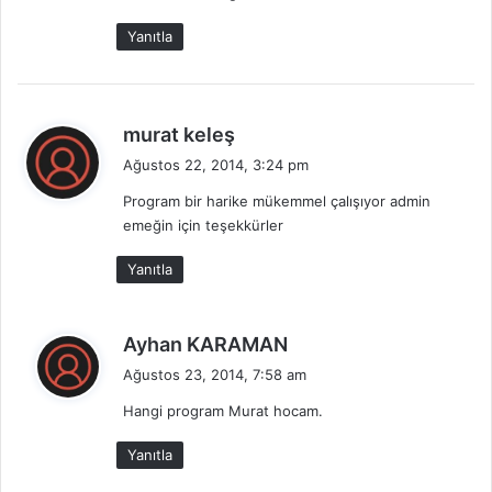
:
Yanıtla
d
murat keleş
e
Ağustos 22, 2014, 3:24 pm
d
Program bir harike mükemmel çalışıyor admin
i
emeğin için teşekkürler
k
i
Yanıtla
:
d
Ayhan KARAMAN
e
Ağustos 23, 2014, 7:58 am
d
Hangi program Murat hocam.
i
k
Yanıtla
i
: