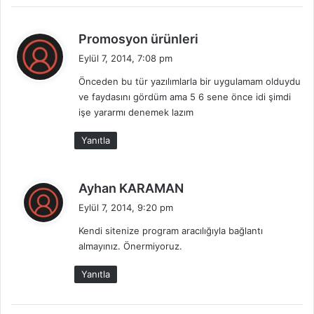
d
Promosyon ürünleri
e
Eylül 7, 2014, 7:08 pm
d
Önceden bu tür yazılımlarla bir uygulamam olduydu
i
ve faydasını gördüm ama 5 6 sene önce idi şimdi
k
işe yararmı denemek lazım
i
:
Yanıtla
d
Ayhan KARAMAN
e
Eylül 7, 2014, 9:20 pm
d
Kendi sitenize program aracılığıyla bağlantı
i
almayınız. Önermiyoruz.
k
i
Yanıtla
: