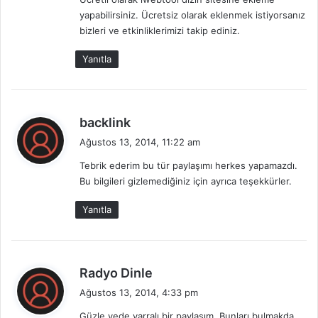
i
yapabilirsiniz. Ücretsiz olarak eklenmek istiyorsanız
k
bizleri ve etkinliklerimizi takip ediniz.
i
:
Yanıtla
d
backlink
e
Ağustos 13, 2014, 11:22 am
d
Tebrik ederim bu tür paylaşımı herkes yapamazdı.
i
Bu bilgileri gizlemediğiniz için ayrıca teşekkürler.
k
i
Yanıtla
:
d
Radyo Dinle
e
Ağustos 13, 2014, 4:33 pm
d
Güzle vede yarralı bir paylaşım. Bunları bulmakda