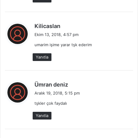
:
d
Kilicaslan
e
Ekim 13, 2018, 4:57 pm
d
umarim işime yarar tşk ederim
i
k
Yanıtla
i
:
d
Ümran deniz
e
Aralık 19, 2018, 5:15 pm
d
tşkler çok faydalı
i
k
Yanıtla
i
: