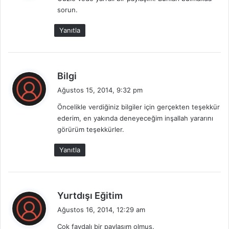
i
sorun.
k
i
Yanıtla
:
d
Bilgi
e
Ağustos 15, 2014, 9:32 pm
d
Öncelikle verdiğiniz bilgiler için gerçekten teşekkür
i
ederim, en yakında deneyeceğim inşallah yararını
k
görürüm teşekkürler.
i
:
Yanıtla
d
Yurtdışı Eğitim
e
Ağustos 16, 2014, 12:29 am
d
Çok faydalı bir paylaşım olmuş.
i