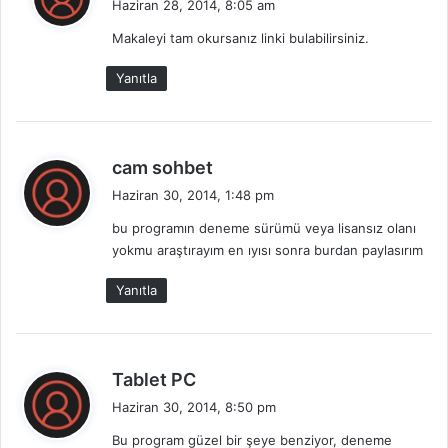
Haziran 28, 2014, 8:05 am
d
Makaleyi tam okursanız linki bulabilirsiniz.
i
k
Yanıtla
i
:
d
cam sohbet
e
Haziran 30, 2014, 1:48 pm
d
bu programın deneme sürümü veya lisansız olanı
i
yokmu araştırayım en ıyısı sonra burdan paylasırım
k
i
Yanıtla
:
d
Tablet PC
e
Haziran 30, 2014, 8:50 pm
d
Bu program güzel bir şeye benziyor, deneme
i