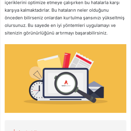
içeriklerini optimize etmeye çalışırken bu hatalarla karşı
karşıya kalmaktadırlar. Bu hataların neler olduğunu
önceden bilirseniz onlardan kurtulma şansınızı yükseltmiş
olursunuz. Bu sayede en iyi yöntemleri uygulamayı ve
sitenizin görünürlüğünü artırmayı başarabilirsiniz.