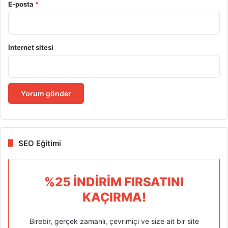
E-posta
*
İnternet sitesi
SEO Eğitimi
%25 İNDIRIM FIRSATINI
KAÇIRMA!
Birebir, gerçek zamanlı, çevrimiçi ve size ait bir site