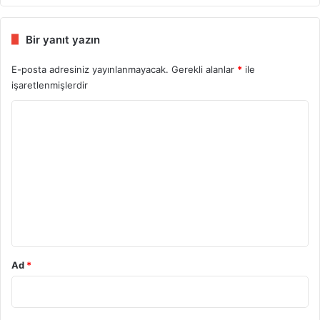
Bir yanıt yazın
E-posta adresiniz yayınlanmayacak.
Gerekli alanlar
*
ile
işaretlenmişlerdir
Y
o
r
u
m
*
Ad
*