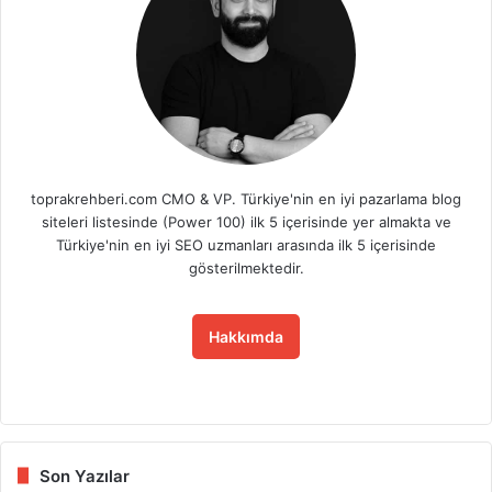
toprakrehberi.com CMO & VP. Türkiye'nin en iyi pazarlama blog
siteleri listesinde (Power 100) ilk 5 içerisinde yer almakta ve
Türkiye'nin en iyi SEO uzmanları arasında ilk 5 içerisinde
gösterilmektedir.
Hakkımda
Fa
X
Lin
Yo
Ins
ce
ke
uT
tag
bo
dIn
ub
ra
ok
e
m
Son Yazılar