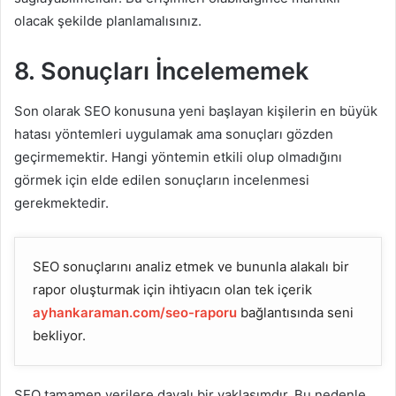
olacak şekilde planlamalısınız.
8. Sonuçları İncelememek
Son olarak SEO konusuna yeni başlayan kişilerin en büyük
hatası yöntemleri uygulamak ama sonuçları gözden
geçirmemektir. Hangi yöntemin etkili olup olmadığını
görmek için elde edilen sonuçların incelenmesi
gerekmektedir.
SEO sonuçlarını analiz etmek ve bununla alakalı bir
rapor oluşturmak için ihtiyacın olan tek içerik
ayhankaraman.com/seo-raporu
bağlantısında seni
bekliyor.
SEO tamamen verilere dayalı bir yaklaşımdır. Bu nedenle