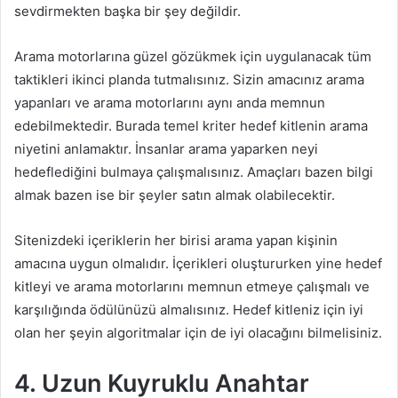
sevdirmekten başka bir şey değildir.
Arama motorlarına güzel gözükmek için uygulanacak tüm
taktikleri ikinci planda tutmalısınız. Sizin amacınız arama
yapanları ve arama motorlarını aynı anda memnun
edebilmektedir. Burada temel kriter hedef kitlenin arama
niyetini anlamaktır. İnsanlar arama yaparken neyi
hedeflediğini bulmaya çalışmalısınız. Amaçları bazen bilgi
almak bazen ise bir şeyler satın almak olabilecektir.
Sitenizdeki içeriklerin her birisi arama yapan kişinin
amacına uygun olmalıdır. İçerikleri oluştururken yine hedef
kitleyi ve arama motorlarını memnun etmeye çalışmalı ve
karşılığında ödülünüzü almalısınız. Hedef kitleniz için iyi
olan her şeyin algoritmalar için de iyi olacağını bilmelisiniz.
4. Uzun Kuyruklu Anahtar