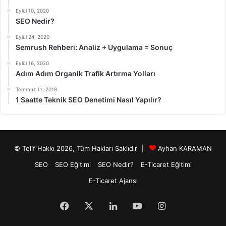
Eylül 10, 2020
SEO Nedir?
Eylül 24, 2020
Semrush Rehberi: Analiz + Uygulama = Sonuç
Eylül 16, 2020
Adım Adım Organik Trafik Artırma Yolları
Temmuz 11, 2018
1 Saatte Teknik SEO Denetimi Nasıl Yapılır?
© Telif Hakkı 2026, Tüm Hakları Saklıdır |
Ayhan KARAMAN
SEO
SEO Eğitimi
SEO Nedir?
E-Ticaret Eğitimi
E-Ticaret Ajansı
Facebook
X
LinkedIn
YouTube
Instagram