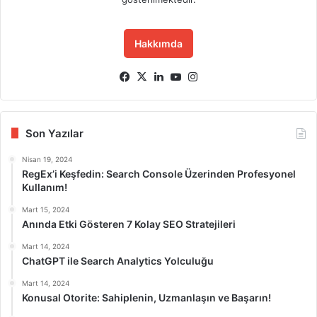
Hakkımda
Fa
X
Lin
Yo
Ins
ce
ke
uT
tag
bo
dIn
ub
ra
ok
e
m
Son Yazılar
Nisan 19, 2024
RegEx’i Keşfedin: Search Console Üzerinden Profesyonel
Kullanım!
Mart 15, 2024
Anında Etki Gösteren 7 Kolay SEO Stratejileri
Mart 14, 2024
ChatGPT ile Search Analytics Yolculuğu
Mart 14, 2024
Konusal Otorite: Sahiplenin, Uzmanlaşın ve Başarın!