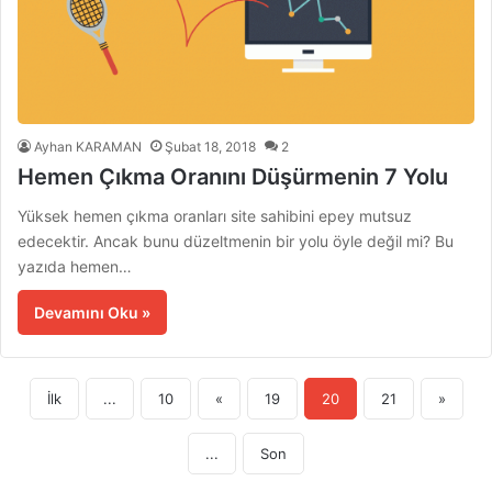
Ayhan KARAMAN
Şubat 18, 2018
2
Hemen Çıkma Oranını Düşürmenin 7 Yolu
Yüksek hemen çıkma oranları site sahibini epey mutsuz
edecektir. Ancak bunu düzeltmenin bir yolu öyle değil mi? Bu
yazıda hemen…
Devamını Oku »
İlk
...
10
«
19
20
21
»
...
Son