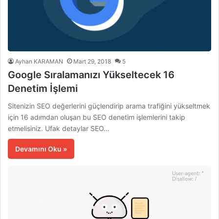
Ayhan KARAMAN
Mart 29, 2018
5
Google Sıralamanızı Yükseltecek 16
Denetim İşlemi
Sitenizin SEO değerlerini güçlendirip arama trafiğini yükseltmek
için 16 adımdan oluşan bu SEO denetim işlemlerini takip
etmelisiniz. Ufak detaylar SEO…
Devamını Oku »