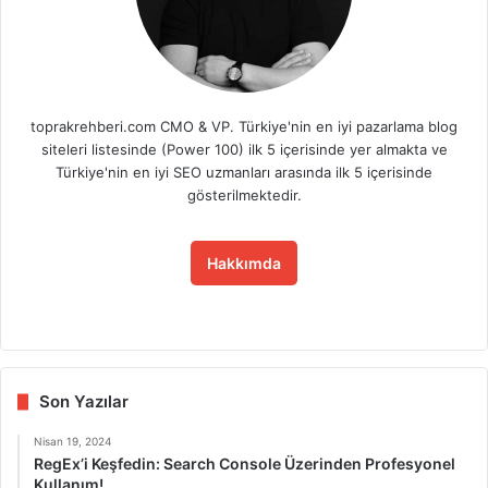
toprakrehberi.com CMO & VP. Türkiye'nin en iyi pazarlama blog
siteleri listesinde (Power 100) ilk 5 içerisinde yer almakta ve
Türkiye'nin en iyi SEO uzmanları arasında ilk 5 içerisinde
gösterilmektedir.
Hakkımda
Fa
X
Lin
Yo
Ins
ce
ke
uT
tag
bo
dIn
ub
ra
ok
e
m
Son Yazılar
Nisan 19, 2024
RegEx’i Keşfedin: Search Console Üzerinden Profesyonel
Kullanım!