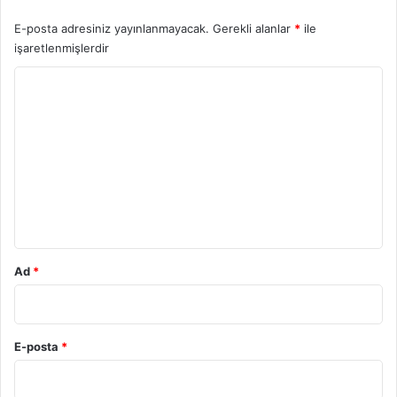
E-posta adresiniz yayınlanmayacak.
Gerekli alanlar
*
ile
işaretlenmişlerdir
Y
o
r
u
m
*
Ad
*
E-posta
*