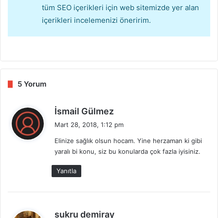
tüm SEO içerikleri için web sitemizde yer alan
içerikleri incelemenizi öneririm.
5 Yorum
d
İsmail Gülmez
e
Mart 28, 2018, 1:12 pm
d
Elinize sağlık olsun hocam. Yine herzaman ki gibi
i
yaralı bi konu, siz bu konularda çok fazla iyisiniz.
k
i
Yanıtla
:
d
sukru demiray