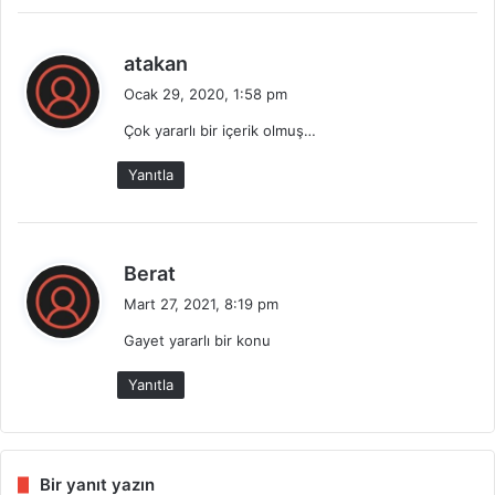
:
d
atakan
e
Ocak 29, 2020, 1:58 pm
d
Çok yararlı bir içerik olmuş…
i
k
Yanıtla
i
:
d
Berat
e
Mart 27, 2021, 8:19 pm
d
Gayet yararlı bir konu
i
k
Yanıtla
i
:
Bir yanıt yazın