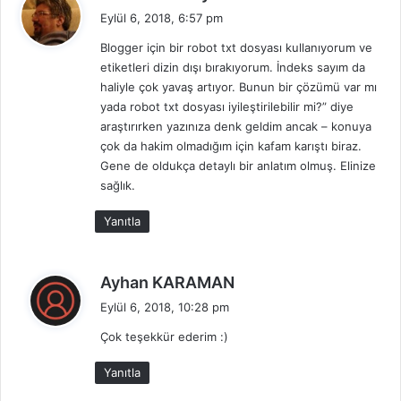
e
Eylül 6, 2018, 6:57 pm
d
Blogger için bir robot txt dosyası kullanıyorum ve
i
etiketleri dizin dışı bırakıyorum. İndeks sayım da
k
haliyle çok yavaş artıyor. Bunun bir çözümü var mı
i
yada robot txt dosyası iyileştirilebilir mi?” diye
:
araştırırken yazınıza denk geldim ancak – konuya
çok da hakim olmadığım için kafam karıştı biraz.
Gene de oldukça detaylı bir anlatım olmuş. Elinize
sağlık.
Yanıtla
d
Ayhan KARAMAN
e
Eylül 6, 2018, 10:28 pm
d
Çok teşekkür ederim :)
i
k
Yanıtla
i