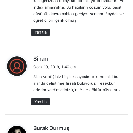
kaldığımızdan dolayı sitelerimiz yeteri kadar hit ve
k
index almamakta. Bu hataların çözüm yolu, basit
i
düşünüp kavramaktan geçiyor sanırım. Faydalı ve
:
öğretici bir içerik olmuş.
Yanıtla
d
Sinan
e
Ocak 19, 2019, 1:40 am
d
Sizin verdiğiniz bilgiler sayesinde kendimizi bu
i
alanda geliştirme firsati buluyoruz. Tesekkur
k
ederim yardimlariniz için. Yine döktürmüssunuz.
i
:
Yanıtla
d
Burak Durmuş