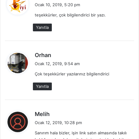
e
Ocak 10, 2019, 5:20 pm
d
teşekkürler, çok bilgilendirici bir yazı.
i
k
Yanıtla
i
:
d
Orhan
e
Ocak 12, 2019, 9:54 am
d
Çok teşekkürler yazılarınız bilgilendirici
i
k
Yanıtla
i
:
d
Melih
e
Ocak 12, 2019, 10:28 pm
d
Sanırım hala bizler, işin link satın almasında takılı
i