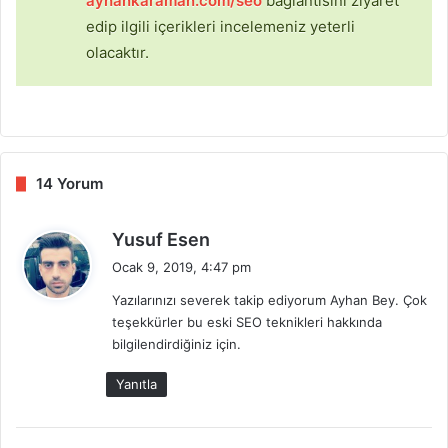
ayhankaraman.com/seo
bağlantısını ziyaret
edip ilgili içerikleri incelemeniz yeterli
olacaktır.
14 Yorum
d
Yusuf Esen
e
Ocak 9, 2019, 4:47 pm
d
Yazılarınızı severek takip ediyorum Ayhan Bey. Çok
i
teşekkürler bu eski SEO teknikleri hakkında
k
bilgilendirdiğiniz için.
i
:
Yanıtla