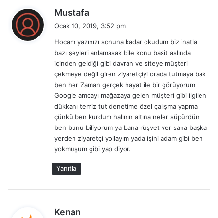
d
Mustafa
e
Ocak 10, 2019, 3:52 pm
d
Hocam yazınızı sonuna kadar okudum biz inatla
i
bazı şeyleri anlamasak bile konu basit aslında
k
içinden geldiği gibi davran ve siteye müşteri
i
çekmeye değil giren ziyaretçiyi orada tutmaya bak
:
ben her Zaman gerçek hayat ile bir görüyorum
Google amcayı mağazaya gelen müşteri gibi ilgilen
dükkanı temiz tut denetime özel çalışma yapma
çünkü ben kurdum halının altına neler süpürdün
ben bunu biliyorum ya bana rüşvet ver sana başka
yerden ziyaretçi yollayım yada işini adam gibi ben
yokmuşum gibi yap diyor.
Yanıtla
d
Kenan