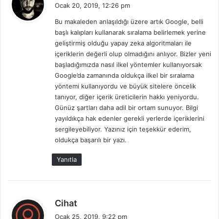
e
Ocak 20, 2019, 12:26 pm
d
Bu makaleden anlaşıldığı üzere artık Google, belli
i
başlı kalıpları kullanarak sıralama belirlemek yerine
k
geliştirmiş olduğu yapay zeka algoritmaları ile
i
içeriklerin değerli olup olmadığını anlıyor. Bizler yeni
:
başladığımızda nasıl ilkel yöntemler kullanıyorsak
Google’da zamanında oldukça ilkel bir sıralama
yöntemi kullanıyordu ve büyük sitelere öncelik
tanıyor, diğer içerik üreticilerin hakkı yeniyordu.
Günüz şartları daha adil bir ortam sunuyor. Bilgi
yayıldıkça hak edenler gerekli yerlerde içeriklerini
sergileyebiliyor. Yazınız için teşekkür ederim,
oldukça başarılı bir yazı.
Yanıtla
d
Cihat
e
Ocak 25, 2019, 9:22 pm