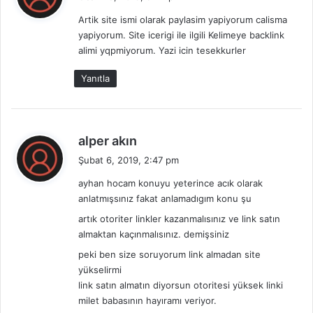
d
Artik site ismi olarak paylasim yapiyorum calisma
i
yapiyorum. Site icerigi ile ilgili Kelimeye backlink
k
alimi yqpmiyorum. Yazi icin tesekkurler
i
:
Yanıtla
d
alper akın
e
Şubat 6, 2019, 2:47 pm
d
ayhan hocam konuyu yeterince acık olarak
i
anlatmışsınız fakat anlamadıgım konu şu
k
i
artık otoriter linkler kazanmalısınız ve link satın
almaktan kaçınmalısınız. demişsiniz
:
peki ben size soruyorum link almadan site
yükselirmi
link satın almatın diyorsun otoritesi yüksek linki
milet babasının hayıramı veriyor.