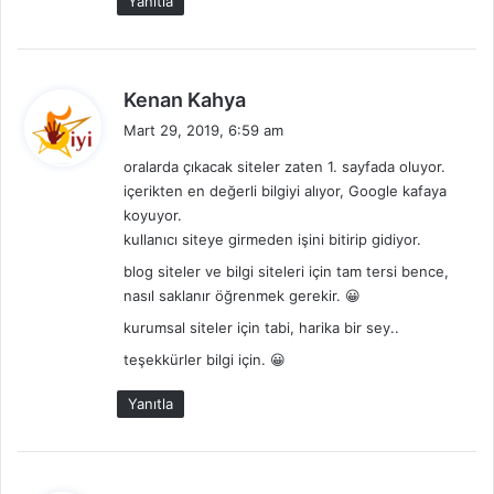
Yanıtla
i
:
d
Kenan Kahya
e
Mart 29, 2019, 6:59 am
d
oralarda çıkacak siteler zaten 1. sayfada oluyor.
i
içerikten en değerli bilgiyi alıyor, Google kafaya
k
koyuyor.
i
kullanıcı siteye girmeden işini bitirip gidiyor.
:
blog siteler ve bilgi siteleri için tam tersi bence,
nasıl saklanır öğrenmek gerekir. 😀
kurumsal siteler için tabi, harika bir sey..
teşekkürler bilgi için. 😀
Yanıtla