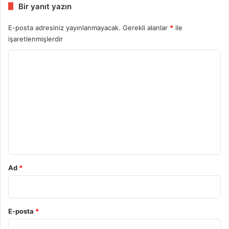
Bir yanıt yazın
E-posta adresiniz yayınlanmayacak.
Gerekli alanlar
*
ile
işaretlenmişlerdir
Y
o
r
u
m
*
Ad
*
E-posta
*