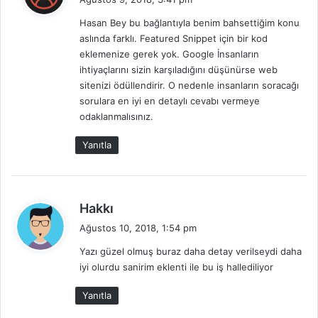
d
Hasan Bey bu bağlantıyla benim bahsettiğim konu
i
aslında farklı. Featured Snippet için bir kod
k
eklemenize gerek yok. Google İnsanların
i
ihtiyaçlarını sizin karşıladığını düşünürse web
:
sitenizi ödüllendirir. O nedenle insanların soracağı
sorulara en iyi en detaylı cevabı vermeye
odaklanmalısınız.
Yanıtla
d
Hakkı
e
Ağustos 10, 2018, 1:54 pm
d
Yazı güzel olmuş buraz daha detay verilseydi daha
i
iyi olurdu sanirim eklenti ile bu iş hallediliyor
k
i
Yanıtla
: