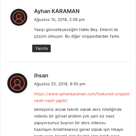
d
Ayhan KARAMAN
e
Ağustos 10, 2018, 2:58 pm
d
Yazıyı güncelleyeceğim Hakkı Bey. Eklenti ile
i
çözüm olmuyor. Bu diğer snippedlardan farklı.
k
i
Yanıtla
:
d
ihsan
e
Ağustos 25, 2018, 8:50 pm
d
https://www.ayhankaraman.com/featured-snippet-
i
nedir-nasil-yapilir/
k
i
demişsiniz ancak teknik olarak ders niteliğinde
videolu bir görsel anlatım yok yani siz nasıl
:
yapıyorsunuz buyrun bir ders videosu
hazırlayın.Anlattıklarınız genel olarak işin hikaye
kısmı esas önemli olan faydalı olan balığı nasıl