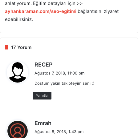
anlatıyorum. Eğitim detayları için >>
ayhankaraman.com/seo-egitimi
bağlantısını ziyaret
edebilirsiniz.
17 Yorum
d
RECEP
e
Ağustos 7, 2018, 11:00 pm
d
Dostum yakın takipteyim seni :)
i
k
Yanıtla
i
:
d
Emrah
e
Ağustos 8, 2018, 1:43 pm
d