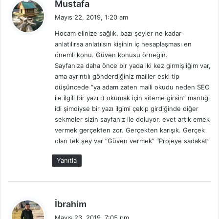
d
Mustafa
e
Mayıs 22, 2019, 1:20 am
d
Hocam elinize sağlık, bazı şeyler ne kadar
i
anlatılırsa anlatılsın kişinin iç hesaplaşması en
k
önemli konu. Güven konusu örneğin.
i
Sayfanıza daha önce bir yada iki kez girmişliğim var,
:
ama ayrıntılı gönderdiğiniz mailler eski tip
düşüncede “ya adam zaten maili okudu neden SEO
ile ilgili bir yazı :) okumak için siteme girsin” mantığı
idi şimdiyse bir yazı ilgimi çekip girdiğinde diğer
sekmeler sizin sayfanız ile doluyor. evet artık emek
vermek gerçekten zor. Gerçekten karışık. Gerçek
olan tek şey var “Güven vermek” “Projeye sadakat”
Yanıtla
d
İbrahim
e
Mayıs 23, 2019, 7:05 pm