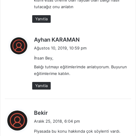
tutacağız onu anlatın
Yanıtla
d
Ayhan KARAMAN
e
Ağustos 10, 2019, 10:59 pm
d
İhsan Bey,
i
k
Balığı tutmayı eğitimlerimde anlatıyorum. Buyurun
i
eğitimlerime katılın.
:
Yanıtla
d
Bekir
e
Aralık 25, 2018, 6:04 pm
d
Piyasada bu konu hakkında çok söylenti vardı.
i