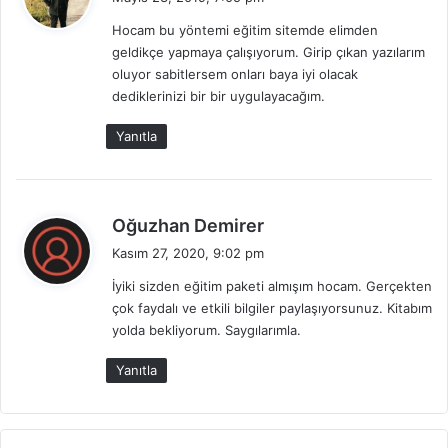
d
Hocam bu yöntemi eğitim sitemde elimden
i
geldikçe yapmaya çalışıyorum. Girip çıkan yazılarım
k
oluyor sabitlersem onları baya iyi olacak
i
dediklerinizi bir bir uygulayacağım.
:
Yanıtla
d
Oğuzhan Demirer
e
Kasım 27, 2020, 9:02 pm
d
İyiki sizden eğitim paketi almışım hocam. Gerçekten
i
çok faydalı ve etkili bilgiler paylaşıyorsunuz. Kitabım
k
yolda bekliyorum. Saygılarımla.
i
:
Yanıtla