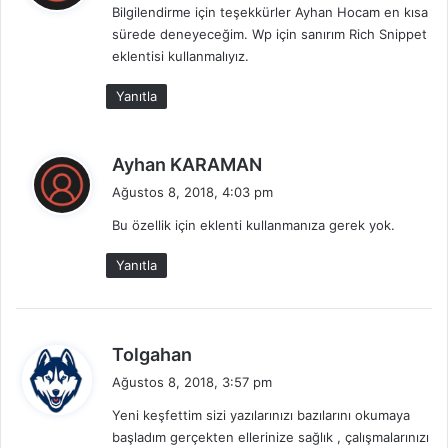
Bilgilendirme için teşekkürler Ayhan Hocam en kısa
i
sürede deneyeceğim. Wp için sanırım Rich Snippet
k
eklentisi kullanmalıyız.
i
:
Yanıtla
d
Ayhan KARAMAN
e
Ağustos 8, 2018, 4:03 pm
d
Bu özellik için eklenti kullanmanıza gerek yok.
i
k
Yanıtla
i
:
d
Tolgahan
e
Ağustos 8, 2018, 3:57 pm
d
Yeni keşfettim sizi yazılarınızı bazılarını okumaya
i
başladım gerçekten ellerinize sağlık , çalışmalarınızı
k