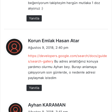
beğeniyorum takipteyim hergün mutlaka 1 doz
i
alıyoruz :)
:
Yanıtla
d
Korun Emlak Hasan Atar
e
Ağustos 9, 2018, 2:40 pm
d
https://developers.google.com/search/docs/guide
i
s/search-gallery
Bu adres anlattığınız konuya
k
yardımcı olurmu Ayhan bey. Burayı anlamaya
i
çalışıyorum son günlerde, o nedenle adresi
:
paylaşmak istedim
Yanıtla
d
Ayhan KARAMAN
e
Ağustos 9, 2018, 3:41 pm