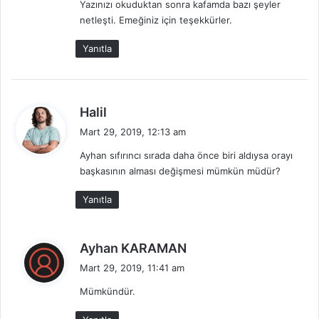
Yazınızı okuduktan sonra kafamda bazı şeyler
k
netleşti. Emeğiniz için teşekkürler.
i
:
Yanıtla
d
Halil
e
Mart 29, 2019, 12:13 am
d
Ayhan sıfırıncı sırada daha önce biri aldıysa orayı
i
başkasının alması değişmesi mümkün müdür?
k
i
Yanıtla
:
d
Ayhan KARAMAN
e
Mart 29, 2019, 11:41 am
d
Mümkündür.
i
k