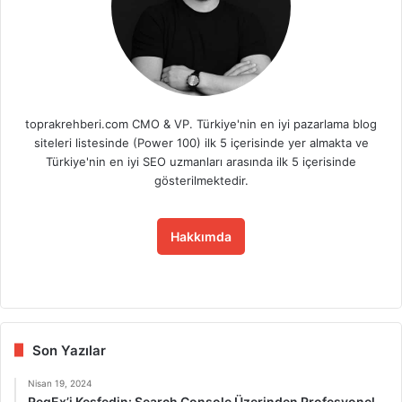
toprakrehberi.com CMO & VP. Türkiye'nin en iyi pazarlama blog
siteleri listesinde (Power 100) ilk 5 içerisinde yer almakta ve
Türkiye'nin en iyi SEO uzmanları arasında ilk 5 içerisinde
gösterilmektedir.
Hakkımda
Fa
X
Lin
Yo
Ins
ce
ke
uT
tag
bo
dIn
ub
ra
ok
e
m
Son Yazılar
Nisan 19, 2024
RegEx’i Keşfedin: Search Console Üzerinden Profesyonel