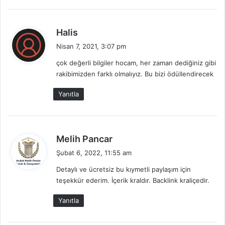
d
Halis
e
Nisan 7, 2021, 3:07 pm
d
çok değerli bilgiler hocam, her zaman dediğiniz gibi
i
rakibimizden farklı olmalıyız. Bu bizi ödüllendirecek
k
i
Yanıtla
:
d
Melih Pancar
e
Şubat 6, 2022, 11:55 am
d
Detaylı ve ücretsiz bu kıymetli paylaşım için
i
teşekkür ederim. İçerik kraldır. Backlink kraliçedir.
k
i
Yanıtla
: