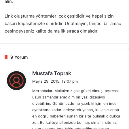
alın.
Link oluşturma yöntemleri çok çeşitlidir ve hepsi sizin
başarı kapasitenizle sınırlıdır. Unutmayın, tanıtıcı bir amaç
peşindeyseniz kalite daima ilk sırada olmalıdır.
9 Yorum
d
Mustafa Toprak
e
Mayıs 29, 2015, 12:07 pm
d
Merhabalar. Makaleniz çok güzel olmuş, açıkçası
i
uzun zamandır aradığım bir yazı dizesiydi
k
diyebilirim. Günümüzde ne yazık ki işini en ince
i
ayrıntısına kadar ideleyerek yapan, kullanıcılarına
:
en doğru haberleri sunan bir site bulmak oldukça
zor. Bu kaliteyi sitenizde bulmuş olmam, sitenizi
uzun vadede hep takip edeceğim anlamına