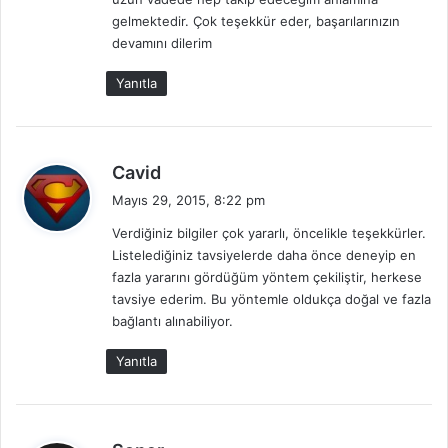
gelmektedir. Çok teşekkür eder, başarılarınızın
devamını dilerim
Yanıtla
d
Cavid
e
Mayıs 29, 2015, 8:22 pm
d
Verdiğiniz bilgiler çok yararlı, öncelikle teşekkürler.
i
Listelediğiniz tavsiyelerde daha önce deneyip en
k
fazla yararını gördüğüm yöntem çekiliştir, herkese
i
tavsiye ederim. Bu yöntemle oldukça doğal ve fazla
:
bağlantı alınabiliyor.
Yanıtla
d