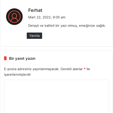
d
Ferhat
e
Mart 22, 2022, 9:05 am
d
Detaylı ve kaliteli bir yazı olmuş, emeğinize sağlık.
i
k
Yanıtla
i
:
Bir yanıt yazın
E-posta adresiniz yayınlanmayacak.
Gerekli alanlar
*
ile
işaretlenmişlerdir
Y
o
r
u