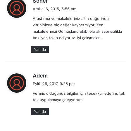
Soner
e
Aralık 16, 2015, 5:56 pm
d
Araştırma ve makaleleriniz altın değerinde
i
vitrininizde hiç değer kaybetmiyor. Yeni
k
makalelerinizi Gümüşland ekibi olarak sabırsızlıkla
i
bekliyor, takip ediyoruz. İyi çalışmalar…
:
Yanıtla
d
Adem
e
Eylül 26, 2017, 9:25 pm
d
Vermiş olduğunuz bilgiler için teşekkür ederim. tek
i
tek uygulamaya çalışıyorum
k
i
Yanıtla
: