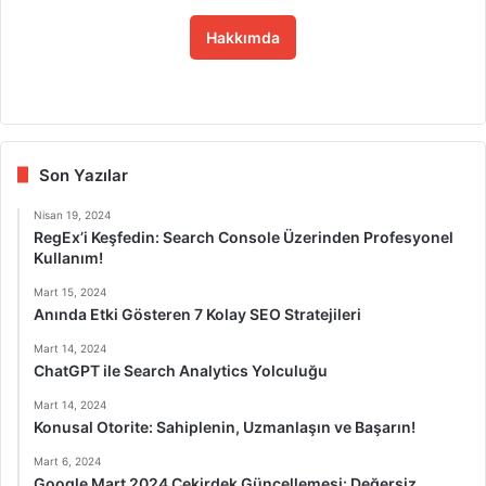
Hakkımda
Fa
X
Lin
Yo
Ins
ce
ke
uT
tag
bo
dIn
ub
ra
ok
e
m
Son Yazılar
Nisan 19, 2024
RegEx’i Keşfedin: Search Console Üzerinden Profesyonel
Kullanım!
Mart 15, 2024
Anında Etki Gösteren 7 Kolay SEO Stratejileri
Mart 14, 2024
ChatGPT ile Search Analytics Yolculuğu
Mart 14, 2024
Konusal Otorite: Sahiplenin, Uzmanlaşın ve Başarın!
Mart 6, 2024
Google Mart 2024 Çekirdek Güncellemesi: Değersiz