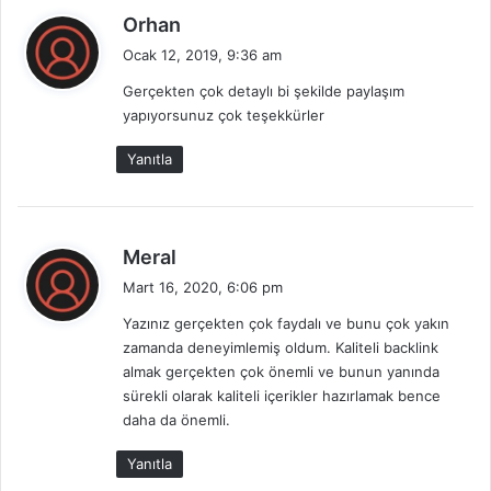
d
Orhan
e
Ocak 12, 2019, 9:36 am
d
Gerçekten çok detaylı bi şekilde paylaşım
i
yapıyorsunuz çok teşekkürler
k
i
Yanıtla
:
d
Meral
e
Mart 16, 2020, 6:06 pm
d
Yazınız gerçekten çok faydalı ve bunu çok yakın
i
zamanda deneyimlemiş oldum. Kaliteli backlink
k
almak gerçekten çok önemli ve bunun yanında
i
sürekli olarak kaliteli içerikler hazırlamak bence
:
daha da önemli.
Yanıtla