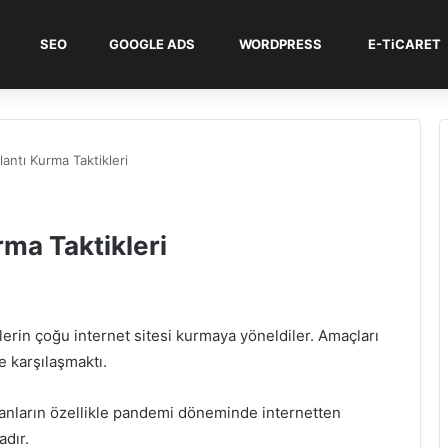
SEO
GOOGLE ADS
WORDPRESS
E-TiCARET
lantı Kurma Taktikleri
rma Taktikleri
elerin çoğu internet sitesi kurmaya yöneldiler. Amaçları
e karşılaşmaktı.
sanların özellikle pandemi döneminde internetten
dır.