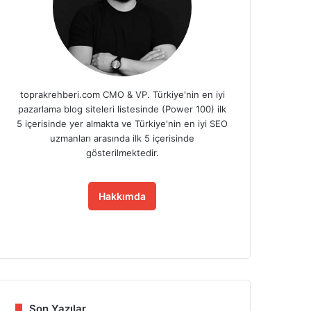
toprakrehberi.com CMO & VP. Türkiye'nin en iyi
pazarlama blog siteleri listesinde (Power 100) ilk
5 içerisinde yer almakta ve Türkiye'nin en iyi SEO
uzmanları arasında ilk 5 içerisinde
gösterilmektedir.
Hakkımda
Fa
X
Lin
Yo
Ins
ce
ke
uT
tag
bo
dIn
ub
ra
ok
e
m
Son Yazılar