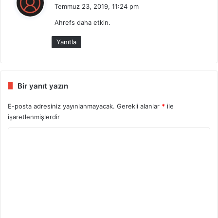
e
Temmuz 23, 2019, 11:24 pm
d
Ahrefs daha etkin.
i
k
Yanıtla
i
:
Bir yanıt yazın
E-posta adresiniz yayınlanmayacak.
Gerekli alanlar
*
ile
işaretlenmişlerdir
Y
o
r
u
m
*