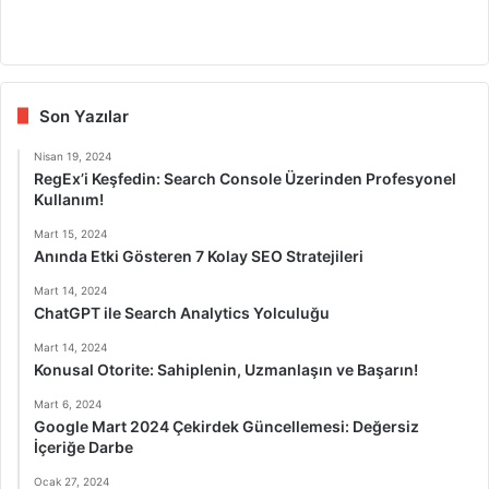
Fa
X
Lin
Yo
Ins
ce
ke
uT
tag
bo
dIn
ub
ra
ok
e
m
Son Yazılar
Nisan 19, 2024
RegEx’i Keşfedin: Search Console Üzerinden Profesyonel
Kullanım!
Mart 15, 2024
Anında Etki Gösteren 7 Kolay SEO Stratejileri
Mart 14, 2024
ChatGPT ile Search Analytics Yolculuğu
Mart 14, 2024
Konusal Otorite: Sahiplenin, Uzmanlaşın ve Başarın!
Mart 6, 2024
Google Mart 2024 Çekirdek Güncellemesi: Değersiz
İçeriğe Darbe
Ocak 27, 2024