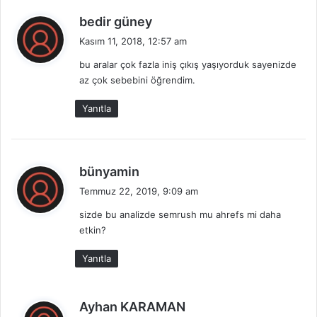
d
bedir güney
e
Kasım 11, 2018, 12:57 am
d
bu aralar çok fazla iniş çıkış yaşıyorduk sayenizde
i
az çok sebebini öğrendim.
k
i
Yanıtla
:
d
bünyamin
e
Temmuz 22, 2019, 9:09 am
d
sizde bu analizde semrush mu ahrefs mi daha
i
etkin?
k
i
Yanıtla
:
d
Ayhan KARAMAN