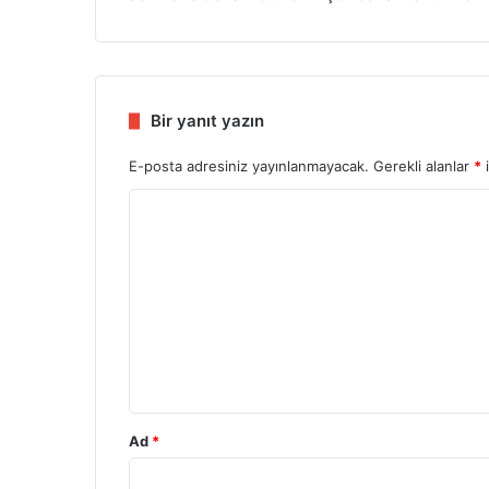
Bir yanıt yazın
E-posta adresiniz yayınlanmayacak.
Gerekli alanlar
*
i
Y
o
r
u
m
*
Ad
*