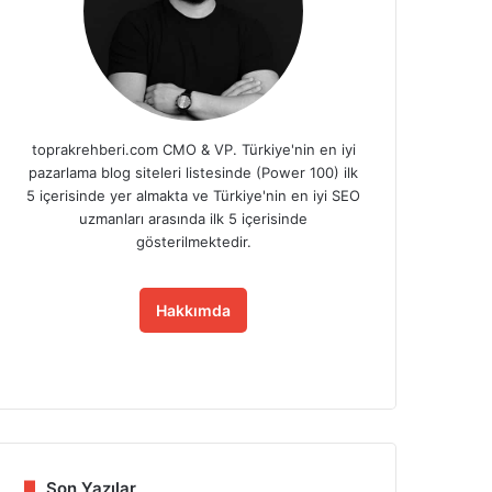
toprakrehberi.com CMO & VP. Türkiye'nin en iyi
pazarlama blog siteleri listesinde (Power 100) ilk
5 içerisinde yer almakta ve Türkiye'nin en iyi SEO
uzmanları arasında ilk 5 içerisinde
gösterilmektedir.
Hakkımda
Fa
X
Lin
Yo
Ins
ce
ke
uT
tag
bo
dIn
ub
ra
ok
e
m
Son Yazılar