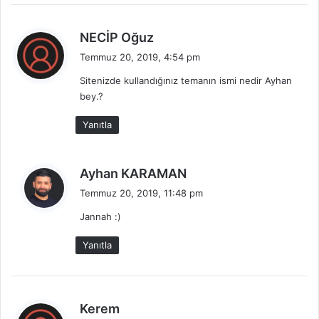
d
NECİP Oğuz
e
Temmuz 20, 2019, 4:54 pm
d
Sitenizde kullandığınız temanın ismi nedir Ayhan
i
bey.?
k
i
Yanıtla
:
d
Ayhan KARAMAN
e
Temmuz 20, 2019, 11:48 pm
d
Jannah :)
i
k
Yanıtla
i
:
d
Kerem