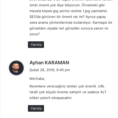
k
ismin önemi yok diye biliyorum. Örnekteki gibi
i
mesela köpek.jpg yerine resime 1.jpg yazmamın
:
SEO’da görünen bir önemi var mı? Ayrıca yapay
zeka arama yöntemlerinde kullanılıyor. Karmaşık bir
görselden ziyade net görseller sonuca yansır mı
sizce?
Yanıtla
d
Ayhan KARAMAN
e
Şubat 28, 2019, 9:40 pm
d
Merhaba,
i
k
Resimlere vereceğiniz isimler çok önemli. URL
i
tarafı çok büyük öneme sahiptir ve sadece ALT
etiket yeterli olmayacaktır.
:
Yanıtla