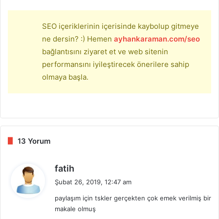
SEO içeriklerinin içerisinde kaybolup gitmeye
ne dersin? :) Hemen
ayhankaraman.com/seo
bağlantısını ziyaret et ve web sitenin
performansını iyileştirecek önerilere sahip
olmaya başla.
13 Yorum
d
fatih
e
Şubat 26, 2019, 12:47 am
d
paylaşım için tskler gerçekten çok emek verilmiş bir
i
makale olmuş
k