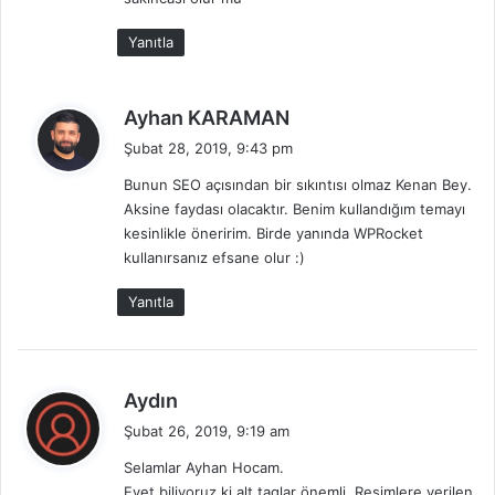
Yanıtla
d
Ayhan KARAMAN
e
Şubat 28, 2019, 9:43 pm
d
Bunun SEO açısından bir sıkıntısı olmaz Kenan Bey.
i
Aksine faydası olacaktır. Benim kullandığım temayı
k
kesinlikle öneririm. Birde yanında WPRocket
i
kullanırsanız efsane olur :)
:
Yanıtla
d
Aydın
e
Şubat 26, 2019, 9:19 am
d
Selamlar Ayhan Hocam.
i
Evet biliyoruz ki alt taglar önemli. Resimlere verilen