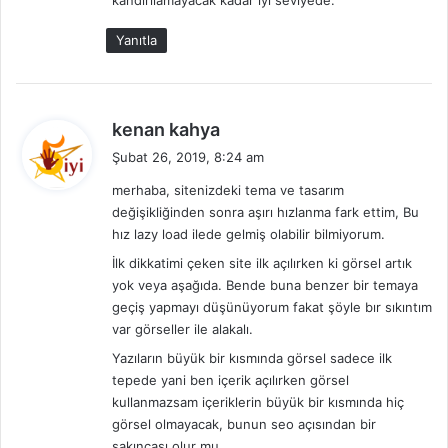
i
:
Yanıtla
d
kenan kahya
e
Şubat 26, 2019, 8:24 am
d
merhaba, sitenizdeki tema ve tasarım
i
değişikliğinden sonra aşırı hızlanma fark ettim, Bu
k
hız lazy load ilede gelmiş olabilir bilmiyorum.
i
İlk dikkatimi çeken site ilk açılırken ki görsel artık
:
yok veya aşağıda. Bende buna benzer bir temaya
geçiş yapmayı düşünüyorum fakat şöyle bır sıkıntım
var görseller ile alakalı.
Yazıların büyük bir kısmında görsel sadece ilk
tepede yani ben içerik açılırken görsel
kullanmazsam içeriklerin büyük bir kısmında hiç
görsel olmayacak, bunun seo açısından bir
sakıncası olur mu