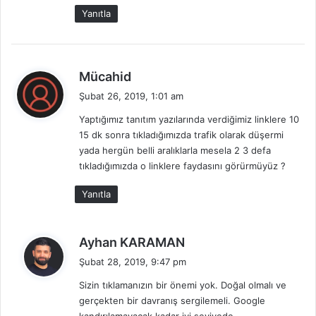
i
Yanıtla
:
d
Mücahid
e
Şubat 26, 2019, 1:01 am
d
Yaptığımız tanıtım yazılarında verdiğimiz linklere 10
i
15 dk sonra tıkladığımızda trafik olarak düşermi
k
yada hergün belli aralıklarla mesela 2 3 defa
i
tıkladığımızda o linklere faydasını görürmüyüz ?
:
Yanıtla
d
Ayhan KARAMAN
e
Şubat 28, 2019, 9:47 pm
d
Sizin tıklamanızın bir önemi yok. Doğal olmalı ve
i
gerçekten bir davranış sergilemeli. Google
k
kandırılamayacak kadar iyi seviyede.