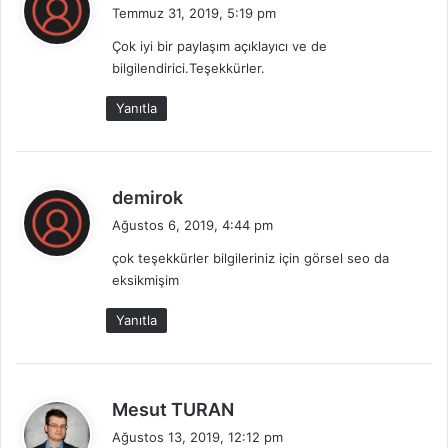
e
Temmuz 31, 2019, 5:19 pm
d
Çok iyi bir paylaşım açıklayıcı ve de
i
bilgilendirici.Teşekkürler.
k
i
Yanıtla
:
d
demirok
e
Ağustos 6, 2019, 4:44 pm
d
çok teşekkürler bilgileriniz için görsel seo da
i
eksikmişim
k
i
Yanıtla
:
d
Mesut TURAN
e
Ağustos 13, 2019, 12:12 pm