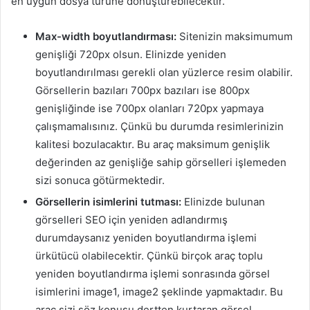
en uygun dosya türüne dönüştürebilecektir.
Max-width boyutlandırması:
Sitenizin maksimumum
genişliği 720px olsun. Elinizde yeniden
boyutlandırılması gerekli olan yüzlerce resim olabilir.
Görsellerin bazıları 700px bazıları ise 800px
genişliğinde ise 700px olanları 720px yapmaya
çalışmamalısınız. Çünkü bu durumda resimlerinizin
kalitesi bozulacaktır. Bu araç maksimum genişlik
değerinden az genişliğe sahip görselleri işlemeden
sizi sonuca götürmektedir.
Görsellerin isimlerini tutması:
Elinizde bulunan
görselleri SEO için yeniden adlandırmış
durumdaysanız yeniden boyutlandırma işlemi
ürkütücü olabilecektir. Çünkü birçok araç toplu
yeniden boyutlandırma işlemi sonrasında görsel
isimlerini image1, image2 şeklinde yapmaktadır. Bu
araç sizi söz konusu dertten kurtaran görsel