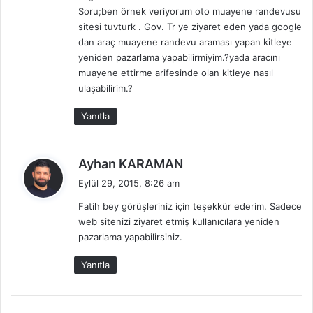
Soru;ben örnek veriyorum oto muayene randevusu
i
sitesi tuvturk . Gov. Tr ye ziyaret eden yada google
:
dan araç muayene randevu araması yapan kitleye
yeniden pazarlama yapabilirmiyim.?yada aracını
muayene ettirme arifesinde olan kitleye nasıl
ulaşabilirim.?
Yanıtla
d
Ayhan KARAMAN
e
Eylül 29, 2015, 8:26 am
d
Fatih bey görüşleriniz için teşekkür ederim. Sadece
i
web sitenizi ziyaret etmiş kullanıcılara yeniden
k
pazarlama yapabilirsiniz.
i
:
Yanıtla