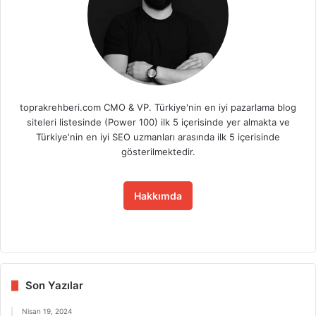
toprakrehberi.com CMO & VP. Türkiye'nin en iyi pazarlama blog
siteleri listesinde (Power 100) ilk 5 içerisinde yer almakta ve
Türkiye'nin en iyi SEO uzmanları arasında ilk 5 içerisinde
gösterilmektedir.
Hakkımda
Fa
X
Lin
Yo
Ins
ce
ke
uT
tag
bo
dIn
ub
ra
ok
e
m
Son Yazılar
Nisan 19, 2024