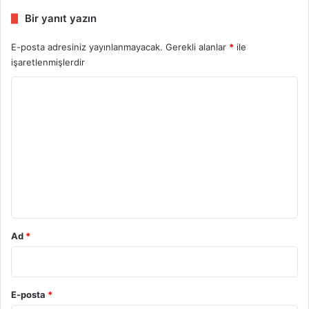
Bir yanıt yazın
E-posta adresiniz yayınlanmayacak.
Gerekli alanlar
*
ile
işaretlenmişlerdir
Y
o
r
u
m
*
Ad
*
E-posta
*