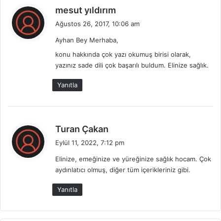
d
mesut yıldırım
e
Ağustos 26, 2017, 10:06 am
d
Ayhan Bey Merhaba,
i
k
konu hakkında çok yazı okumuş birisi olarak,
i
yazınız sade dili çok başarılı buldum. Elinize sağlık.
:
Yanıtla
d
Turan Çakan
e
Eylül 11, 2022, 7:12 pm
d
Elinize, emeğinize ve yüreğinize sağlık hocam. Çok
i
aydınlatıcı olmuş, diğer tüm içerikleriniz gibi.
k
i
Yanıtla
: