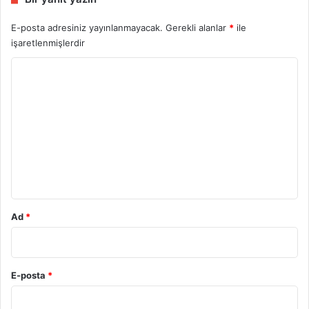
E-posta adresiniz yayınlanmayacak.
Gerekli alanlar
*
ile
işaretlenmişlerdir
Y
o
r
u
m
*
Ad
*
E-posta
*