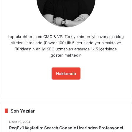
toprakrehberi.com CMO & VP. Türkiye'nin en iyi pazarlama blog
siteleri listesinde (Power 100) ilk 5 içerisinde yer almakta ve
Türkiye'nin en iyi SEO uzmanları arasında ilk 5 içerisinde
gösterilmektedir.
Hakkımda
Fa
X
Lin
Yo
Ins
ce
ke
uT
tag
bo
dIn
ub
ra
ok
e
m
Son Yazılar
Nisan 19, 2024
RegEx’i Keşfedin: Search Console Üzerinden Profesyonel